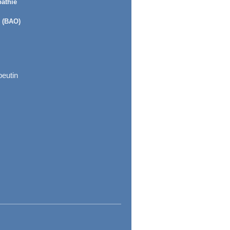
pathie
e (BAO)
peutin