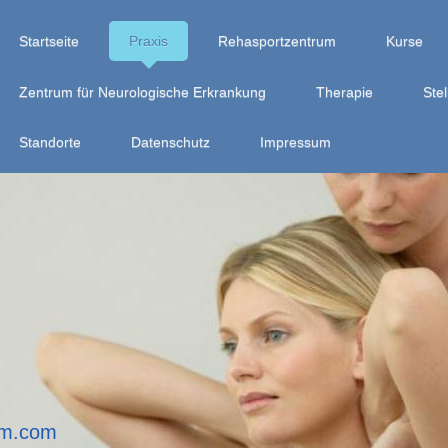
Startseite
Praxis
Rehasportzentrum
Kurse
Zentrum für Neurologische Erkrankung
Therapie
Ste
Standorte
Datenschutz
Impressum
um.com