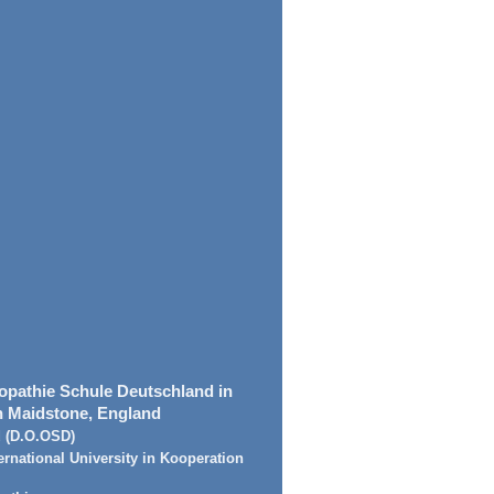
opathie Schule Deutschland in
n Maidstone, England
d (D.O.OSD)
ernational University in Kooperation